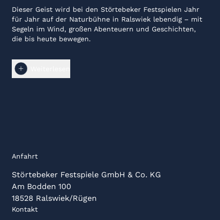
Störtebeker Festspielen sind nun weitere tolle Aktionen
Dieser Geist wird bei den Störtebeker Festspielen Jahr
geplant, die Freude schenken und unvergessliche
für Jahr auf der Naturbühne in Ralswiek lebendig – mit
Momente bescheren – lassen Sie sich überraschen!
Segeln im Wind, großen Abenteuern und Geschichten,
die bis heute bewegen.
Nissan ist stolz darauf, seit über dreißig Jahren Teil
dieser besonderen Welt zu sein. Auch wir glauben an
Weiterlesen
Aufbruch, Bewegung und Verantwortung für morgen.
Deshalb präsentieren wir in diesem Jahr zwei
vollelektrische Abenteurer: den Nissan MICRA und den
Nissan LEAF. Entdecken Sie beide Modelle direkt vor Ort
im Nissan Showroom und informieren Sie sich über Ihre
persönliche Probefahrt.
Anfahrt
Genießen Sie die Show und eine unvergessliche Zeit auf
Rügen.
Störtebeker Festspiele GmbH & Co. KG
Am Bodden 100
Ihr Nissan Team
18528 Ralswiek/Rügen
Kontakt