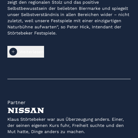
zeigt den regionalen Stolz und das positive
Selbstbewusstsein der beliebten Bier­marke und spiegelt
unser Selbstverständnis in allen Bereichen wider – nicht
zuletzt, weil unsere Festspiele mit einer einzigartigen
Naturbühne aufwarten“, so Peter Hick, Intendant der
Störtebeker Festspiele.
„Ich bin stolz auf diese neue Partnerschaft mit den
Störtebeker Festspielen, deren Qualität weit über die
Weiterlesen
Region hinaus bekannt ist.
Es ist eine Leuchtturmveranstaltung, die in
Ostdeutschland ihresgleichen sucht“, so Wilfried Horn,
Geschäftsführer der Mecklenburgischen Brauerei Lübz.
Die Mecklenburgische Traditionsbrauerei ist in diesem
Jahr einer der größten Sponsoren der Störtebeker
Festspiele und bringt frischen Genuss aus der Region an
Partner
die Ostseeküste. Lübzer braut seit 1877 in der
NISSAN
Mecklenburgischen Kleinstadt Lübz und ist eines der
beliebtesten Biere Ostdeutschlands. Mit vielfältigen
Klaus Störtebeker war aus Überzeugung anders. Einer,
Veranstaltungen und nachhaltigen Projekten engagiert
der seinen eigenen Kurs fuhr, Freiheit suchte und den
sich die Brauerei seit vielen Jahren in den Bereichen
Mut hatte, Dinge anders zu machen.
Sport, Kultur und Naturschutz. Gemeinsam mit den