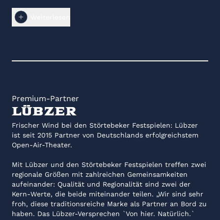
Die NDR Reporter in den Studios Schwerin, Greifswald,
Rostock und Neubrandenburg berichten für Radio und
Weiterlesen
Fernsehen und sind ganz nahe dran am Geschehen im
Flächenland Mecklenburg-Vorpommern.
Für das NDR Fernsehen werden im Schweriner Funkhaus
neben dem Nordmagazin – täglich Punkt 19.30 Uhr und
„Nordmagazin Land und Leute“ um 18.00 Uhr auch
weitere erfolgreiche Sendungen produziert wie zum
Beispiel der Hanseblick, Entdeckerlust, Nordreportagen,
Premium-Partner
Nordstory oder NaturNah. Hinzu kommen zahlreiche
Lübzer
Sondersendungen über und aus Mecklenburg-
Vorpommern.
Frischer Wind bei den Störtebeker Festspielen: Lübzer
ist seit 2015 Partner von Deutschlands erfolgreichstem
Open-Air-Theater.
Mit Lübzer und den Störtebeker Festspielen treffen zwei
regionale Größen mit zahlreichen Gemeinsamkeiten
aufeinander: Qualität und Regionalität sind zwei der
Kern-Werte, die beide miteinander teilen. „Wir sind sehr
froh, diese traditionsreiche Marke als Partner an Bord zu
haben. Das Lübzer-Versprechen `Von hier. Natürlich.`